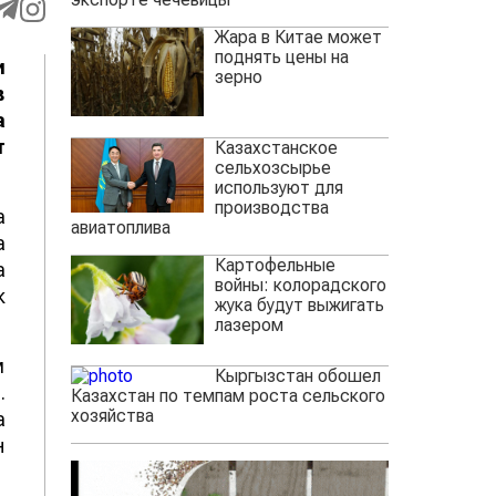
Жара в Китае может
поднять цены на
и
зерно
в
а
т
Казахстанское
сельхозсырье
используют для
производства
а
авиатоплива
а
Картофельные
а
войны: колорадского
к
жука будут выжигать
лазером
м
Кыргызстан обошел
.
Казахстан по темпам роста сельского
хозяйства
а
н