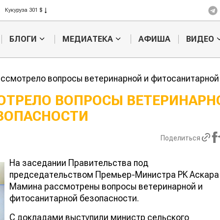
Рис 408 $
Пшеница 423 $
БЛОГИ
МЕДИАТЕКА
АФИША
ВИДЕО
ссмотрело вопросы ветеринарной и фитосанитарной
ОТРЕЛО ВОПРОСЫ ВЕТЕРИНАРН
ЗОПАСНОСТИ
кое
Картофельные
ье
войны: колорадского
Казахстан п
 для
жука будут выжигать
хозяйства
Поделиться
ва
лазером
На заседании Правительства под
председательством Премьер-Министра РК Аскара
Мамина рассмотрены вопросы ветеринарной и
фитосанитарной безопасности.
С докладами выступили министр сельского