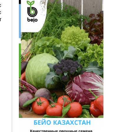
с
с
т