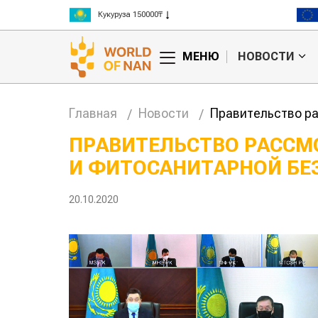
Рис 300000₸
Пшеница 3 класс 125000₸
МЕНЮ
НОВОСТИ
Главная
Новости
Правительство ра
ПРАВИТЕЛЬСТВО РАССМ
И ФИТОСАНИТАРНОЙ БЕ
Жара в Китае может
Казахстанс
поднять цены на
сельхозсыр
зерно
используют
20.10.2020
производст
авиатоплива