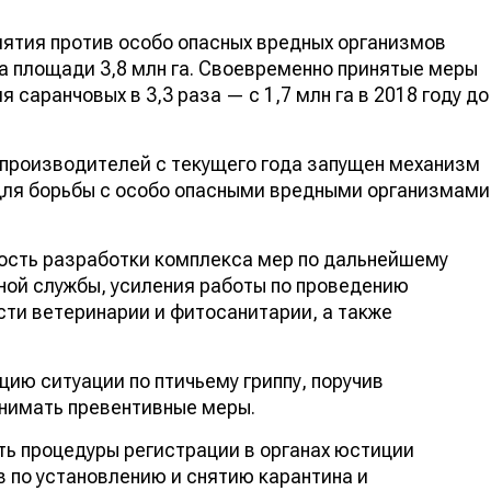
иятия против особо опасных вредных организмов
на площади 3,8 млн га. Своевременно принятые меры
саранчовых в 3,3 раза — с 1,7 млн га в 2018 году до
опроизводителей с текущего года запущен механизм
для борьбы с особо опасными вредными организмами
ость разработки комплекса мер по дальнейшему
ной службы, усиления работы по проведению
сти ветеринарии и фитосанитарии, а также
ию ситуации по птичьему гриппу, поручив
инимать превентивные меры.
ь процедуры регистрации в органах юстиции
 по установлению и снятию карантина и