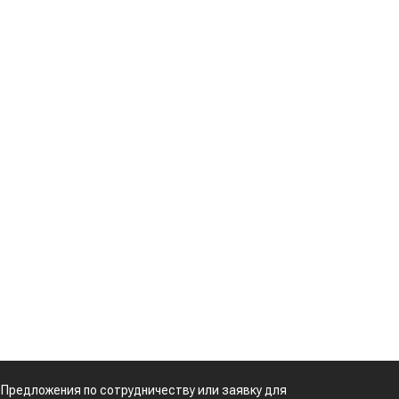
используют для
производства
авиатоплива
а
Картофельные
т
войны: колорадского
жука будут выжигать
я
лазером
Кыргызстан обошел
м
Казахстан по темпам роста сельского
хозяйства
о
Ученые нашли
ь
способ повысить
продуктивность
и
мясного скота
Кто успел, тот и
о
съел: новые
,
правила выдачи
й
агросубсидий
»