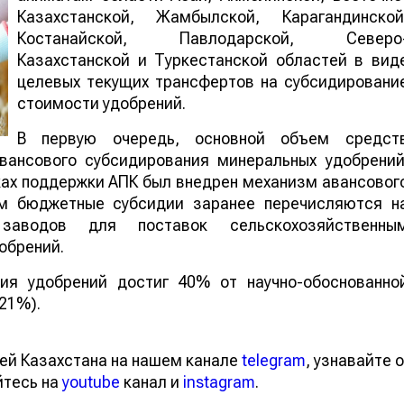
Казахстанской, Жамбылской, Карагандинской
Костанайской, Павлодарской, Северо
Казахстанской и Туркестанской областей в вид
целевых текущих трансфертов на субсидировани
стоимости удобрений.
В первую очередь, основной объем средст
вансового субсидирования минеральных удобрений
в рамках поддержки АПК был внедрен механиз
ний, при котором бюджетные субсидии заране
чета отечественных заводов для поставо
телям удешевленных удобрений.
ния удобрений достиг 40% от научно-обоснованно
 21%).
тей Казахстана на нашем канале
telegram
, узнавайте
вайтесь на
youtube
канал и
instagram
.