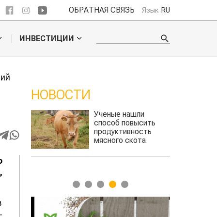
ОБРАТНАЯ СВЯЗЬ
Язык
RU
ИНВЕСТИЦИИ
ений
НОВОСТИ
ли
Кто успел, тот и съел:
сить
новые правила
сть
выдачи
та
агросубсидий
авиатоплив
о
,
1
2
3
4
5
в
-