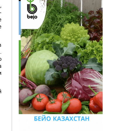
,
-
е
е
в
.
м
е
к
й