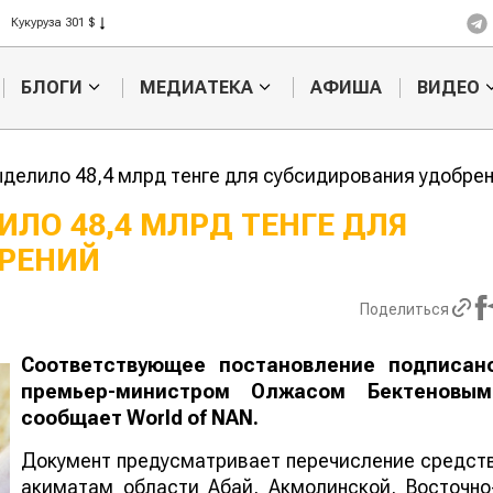
Кукуруза 301 $
Рис 408 $
Пшеница 423 $
БЛОГИ
МЕДИАТЕКА
АФИША
ВИДЕО
делило 48,4 млрд тенге для субсидирования удобр
ИЛО 48,4 МЛРД ТЕНГЕ ДЛЯ
БРЕНИЙ
Кыргызстан обошел
Ученые наш
н по темпам роста сельского
способ повы
ва
продуктивно
Поделиться
мясного ско
Соответствующее постановление подписан
премьер-министром Олжасом Бектеновым
сообщает
World
of
NAN
.
Документ предусматривает перечисление средст
акиматам области Абай, Акмолинской, Восточно