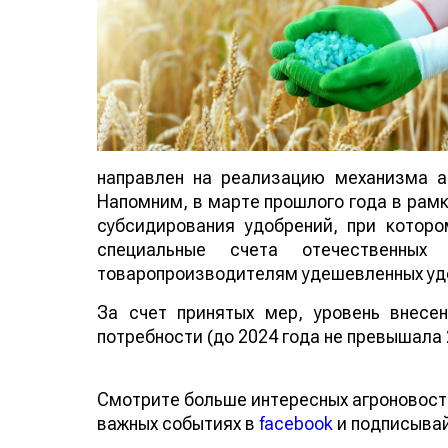
направлен на реализацию механизма а
Напомним, в марте прошлого года 
авансового субсидирования удобре
перечисляются на специальные с
сельскохозяйственным товаропроизводи
За счет принятых мер, уровень внесе
потребности (до 2024 года не превышала
Смотрите больше интересных агроновос
о важных событиях в
facebook
и подписы