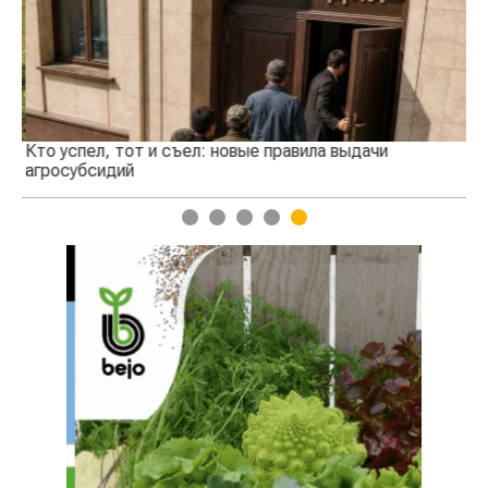
Кто успел, тот и съел: новые правила выдачи
Ка
агросубсидий
пр
1
2
3
4
5