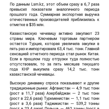
По данным Lsm.kz, этот объем сразу в 6,7 раза
превысил показатели аналогичного периода
прошлого года. Суммарная экспортная выручка
отечественных производителей приблизилась к
отметке в $35 млн.
Казахстанскую чечевицу активно закупают 23
страны мира. Ключевым торговым партнером
остается Турция, которая увеличила закупки в
пять раз и импортировала 63,4 тыс. тонн. Главной
сенсацией отчетного периода стал рынок Китая.
Если в прошлом году отгрузки туда полностью
отсутствовали, то за пять месяцев текущего
года КНР выкупила сразу 14,2 тыс. тонн
казахстанской чечевицы.
Высокую динамику спроса показывают и другие
традиционные рынки: Афганистан — 4,9 тыс тонн
(рост в 11,7 раза) Азербайджан — 2 тыс тонн
(рост в 22,6 раза) Туркменистан — 1,1 тыс тонн
(рост в 3,6 раза) Таджикистан — 539,2 тонны
(рост в 23,4 раза) Польша — 462 тонны (рост в