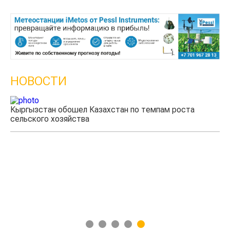
НОВОСТИ
Кыргызстан обошел Казахстан по темпам роста
Ка
сельского хозяйства
эк
1
2
3
4
5