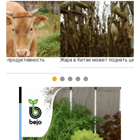
Жара в Китае может поднять цены на зерно
Ка
пр
1
2
3
4
5