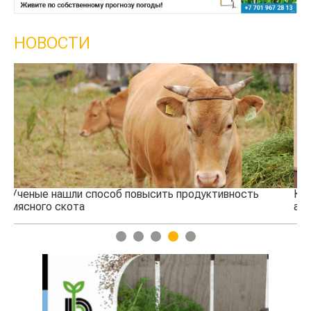
НОВОСТИ
ь
Кто успел, тот и съел: новые правила выдачи
агросубсидий
1
2
3
4
5