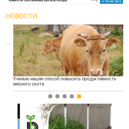
НОВОСТИ
Ученые нашли способ повысить продуктивность
Жа
мясного скота
1
2
3
4
5