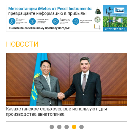
НОВОСТИ
Казахстанское сельхозсырье используют для
Ка
производства авиатоплива
вы
1
2
3
4
5