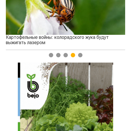
ны: колорадского жука будут
1
2
3
4
5