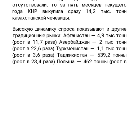
отсутствовали, то за пять месяцев текущего
года КНР выкупила сразу 14,2 тыс. тонн
казахстанской чечевицы.
Высокую динамику спроса показывают и другие
традиционные рынки: Афганистан — 4,9 тыс тонн
(рост в 11,7 раза) Азербайджан — 2 тыс тонн
(рост в 22,6 раза) Туркменистан — 1,1 тыс тонн
(рост в 3,6 раза) Таджикистан — 539,2 тонны
(рост в 23,4 раза) Польша — 462 тонны (рост в
21 раз).
Смотрите больше интересных агроновостей
Казахстана на нашем канале
telegram
, узнавайте
о важных событиях в
facebook
и подписывайтесь
на
youtube
канал и
instagram
.
Обсуждение