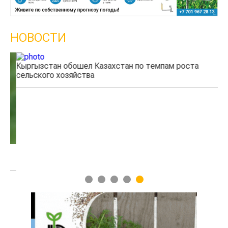
НОВОСТИ
Кыргызстан обошел Казахстан по темпам роста
Ка
сельского хозяйства
эк
1
2
3
4
5