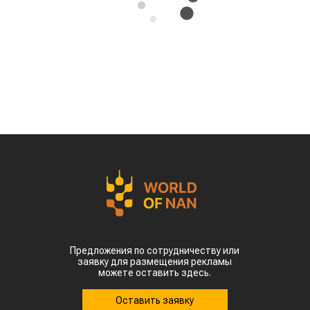
Казахстан может освоить производство
экологически чистого авиационного топлива
(Sustainable Aviation Fuel, SAF) из
сельскохозяйственного сырья. Проект
предусматривает создание полного
производственного цикла – от выращивания
сырья до выпуска готового топлива для
авиации, сообщает
World
of
NAN
.
Эту инициативу обсудили на встрече премьер-
министра Олжаса Бектенова с основателем
гонконгской компании Full Vision Capital
доктором Питером Ли.
Ключевая идея проекта – создание в Казахстане
интегрированной экосистемы по производству
устойчивого авиационного топлива. Для этого
планируется использовать
сельскохозяйственное сырье, которое будет
выращиваться и перерабатываться внутри