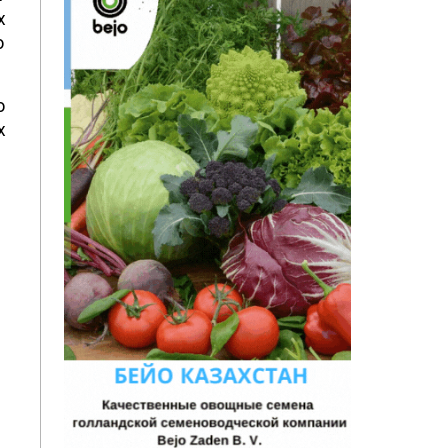
х
о
о
х