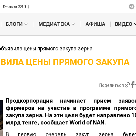
Кукуруза 301 $
Рис 408 $
Пшеница 423 $
БЛОГИ
МЕДИАТЕКА
АФИША
ВИДЕО
бъявила цены прямого закупа зерна
ВИЛА ЦЕНЫ ПРЯМОГО ЗАКУПА
Жара в Китае может
Казахстанск
поднять цены на
сельхозсыр
зерно
используют 
Поделиться
производств
авиатоплива
Продкорпорация начинает прием заяво
фермеров на участие в программе прямог
закупа зерна. На эти цели будет направлено 1
млрд тенге, сообщает World of NAN.
В первую очередь закуп зерна буде