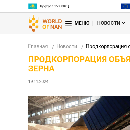
Кукуруза 150000₸
Рис 300000₸
Пшеница 3 класс 125000₸
МЕНЮ
НОВОСТИ
Главная
Новости
Продкорпорация о
ПРОДКОРПОРАЦИЯ ОБЪЯ
ЗЕРНА
тан обошел
Казахстанские
та сельского
фермеры заработали $35 млн на
экспорте чечевицы
19.11.2024