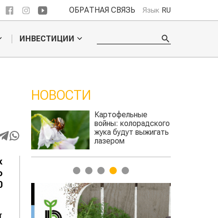
ОБРАТНАЯ СВЯЗЬ
Язык
RU
ИНВЕСТИЦИИ
НОВОСТИ
ое
Картофельные
ье
войны: колорадского
Казахстан п
для
жука будут выжигать
хозяйства
а
лазером
к
1
2
3
4
5
о
0
т