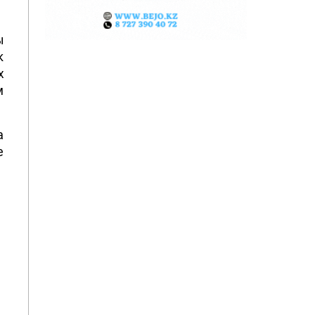
ы
к
х
м
а
е