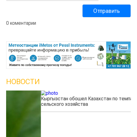
0 коментарии
НОВОСТИ
Кыргызстан обошел Казахстан по темпам роста
Ка
сельского хозяйства
эк