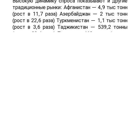
Высокую динамику спроса показывают и другие
традиционные рынки: Афганистан — 4,9 тыс тонн
(рост в 11,7 раза) Азербайджан — 2 тыс тонн
(рост в 22,6 раза) Туркменистан — 1,1 тыс тонн
(рост в 3,6 раза) Таджикистан — 539,2 тонны
(рост в 23,4 раза) Польша — 462 тонны (рост в
21 раз).
Смотрите больше интересных агроновостей
Казахстана на нашем канале
telegram
, узнавайте
о важных событиях в
facebook
и подписывайтесь
на
youtube
канал и
instagram
.
Обсуждение