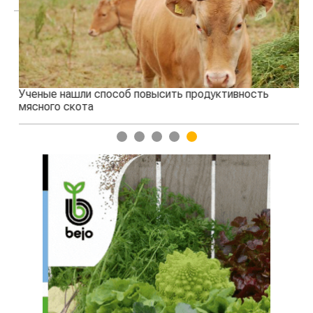
Ученые нашли способ повысить продуктивность
Жа
мясного скота
1
2
3
4
5