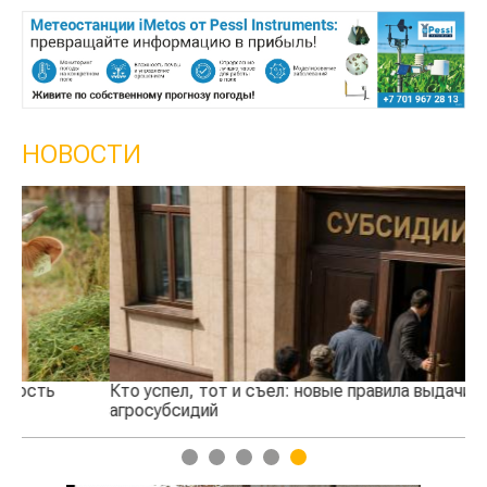
НОВОСТИ
Кто успел, тот и съел: новые правила выдачи
Ка
агросубсидий
пр
1
2
3
4
5