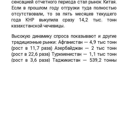
сенсацией отчетного периода стал рынок Китая.
Если в прошлом году отгрузки туда полностью
отсутствовали, то за пять месяцев текущего
года КНР выкупила сразу 14,2 тыс. тонн
казахстанской чечевицы.
Высокую динамику спроса показывают и другие
традиционные рынки: Афганистан — 4,9 тыс тонн
(рост в 11,7 раза) Азербайджан — 2 тыс тонн
(рост в 22,6 раза) Туркменистан — 1,1 тыс тонн
(рост в 3,6 раза) Таджикистан — 539,2 тонны
(рост в 23,4 раза) Польша — 462 тонны (рост в
21 раз).
Смотрите больше интересных агроновостей
Казахстана на нашем канале
telegram
, узнавайте
о важных событиях в
facebook
и подписывайтесь
на
youtube
канал и
instagram
.