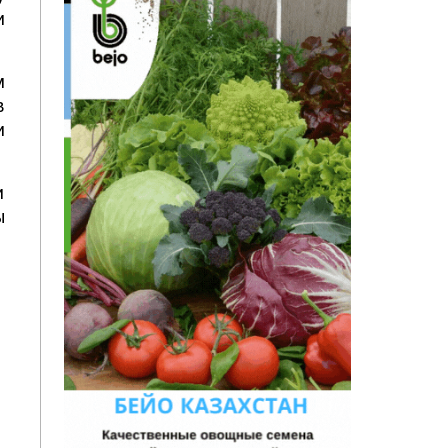
и
м
в
и
и
ы