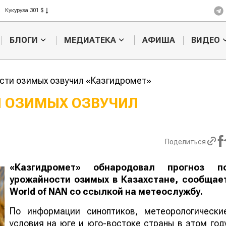
Рис 408 $
Пшеница 423 $
БЛОГИ
МЕДИАТЕКА
АФИША
ВИДЕО
сти озимых озвучил «Казгидромет»
 ОЗИМЫХ ОЗВУЧИЛ
Кыргызстан обошел
Ученые наш
ан по темпам роста сельского
способ повы
ва
продуктивно
Поделиться
мясного ско
«Казгидромет» обнародовал прогноз п
урожайности озимых в Казахстане, сообщае
World
of
NAN
со ссылкой на метеослужбу.
По информации синоптиков, метеорологически
условия на юге и юго-востоке страны в этом год