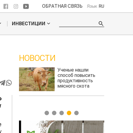
ОБРАТНАЯ СВЯЗЬ
Язык
RU
ИНВЕСТИЦИИ
НОВОСТИ
ли
Кто успел, тот и
сить
съел: новые правила
сть
выдачи агросубсидий
та
авиатоплива
о
т
1
2
3
4
5
е
у