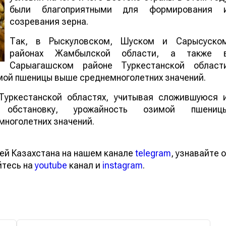
были благоприятными для формирования 
созревания зерна.
Так, в Рыскуловском, Шуском и Сарысуско
районах Жамбылской области, а также 
Сарыагашском районе Туркестанской област
мой пшеницы выше среднемноголетних значений.
Туркестанской областях, учитывая сложившуюся 
ю обстановку, урожайность озимой пшениц
многолетних значений.
ей Казахстана на нашем канале
telegram
, узнавайте о
йтесь на
youtube
канал и
instagram
.