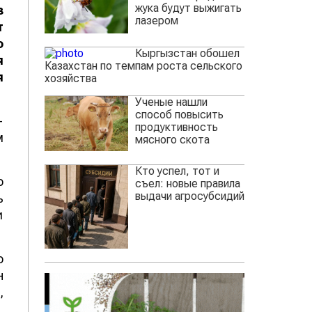
жука будут выжигать
з
лазером
т
о
Кыргызстан обошел
я
Казахстан по темпам роста сельского
я
хозяйства
Ученые нашли
способ повысить
-
продуктивность
м
мясного скота
Кто успел, тот и
о
съел: новые правила
выдачи агросубсидий
ь
и
о
н
,