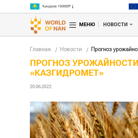
Рис 300000₸
Пшеница 3 класс 125000₸
МЕНЮ
НОВОСТИ
Главная
Новости
Прогноз урожайно
ПРОГНОЗ УРОЖАЙНОСТИ
«КАЗГИДРОМЕТ»
анское
Картофельные
сырье
войны: колорадского
Казахст
уют для
жука будут выжигать
хозяйст
20.06.2022
дства
лазером