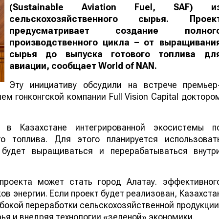
(Sustainable Aviation Fuel, SAF) и
сельскохозяйственного сырья. Проек
предусматривает создание полног
производственного цикла – от выращивани
сырья до выпуска готового топлива дл
авиации, сообщает
World
of
NAN
.
Эту инициативу обсудили на встрече премьер
м гонконгской компании Full Vision Capital докторо
 в Казахстане интегрированной экосистемы п
го топлива. Для этого планируется использоват
е будет выращиваться и перерабатываться внутр
проекта может стать город Алатау. эффективног
в энергии. Если проект будет реализован, Казахста
бокой переработки сельскохозяйственной продукции
ья и внедряя технологии «зеленой» экономики.