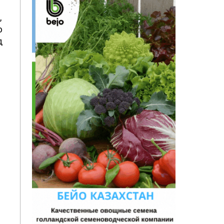
,
ю
д