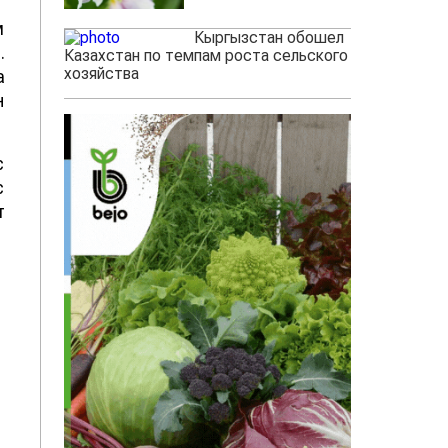
м
Кыргызстан обошел
.
Казахстан по темпам роста сельского
хозяйства
а
н
с
с
т