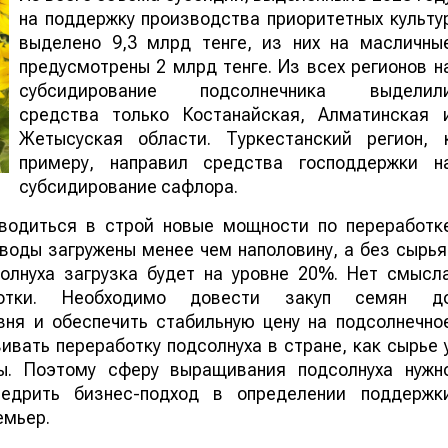
на поддержку производства приоритетных культу
выделено 9,3 млрд тенге, из них на масличны
предусмотрены 2 млрд тенге. Из всех регионов н
субсидирование подсолнечника выделил
средства только Костанайская, Алматинская 
Жетысуская области. Туркестанский регион, 
примеру, направил средства господдержки н
субсидирование сафлора.
вводиться в строй новые мощности по переработк
воды загружены менее чем наполовину, а без сырья
олнуха загрузка будет на уровне 20%. Нет смысл
отки. Необходимо довести закуп семян д
ня и обеспечить стабильную цену на подсолнечно
ивать переработку подсолнуха в стране, как сырье 
ны. Поэтому сферу выращивания подсолнуха нужн
едрить бизнес-подход в определении поддержк
емьер.