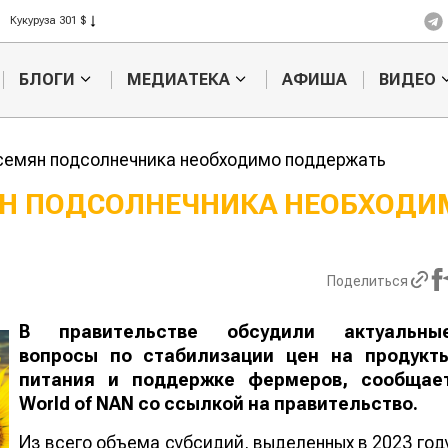
Рис 408 $
Пшеница 423 $
БЛОГИ
МЕДИАТЕКА
АФИША
ВИДЕО
семян подсолнечника необходимо поддержать
ЯН ПОДСОЛНЕЧНИКА НЕОБХОДИ
Казахстанское
Картофельн
сельхозсырье
войны: коло
используют для
жука будут 
Поделиться
производства
лазером
лива
В правительстве обсудили актуальны
вопросы по стабилизации цен на продукт
питания и поддержке фермеров, сообщае
World
of
NAN
со ссылкой на правительство.
Из всего объема субсидий, выделенных в 2023 год