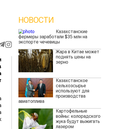
НОВОСТИ
Казахстанские
фермеры заработали $35 млн на
экспорте чечевицы
Жара в Китае может
поднять цены на
и
зерно
в
а
т
Казахстанское
сельхозсырье
используют для
производства
а
авиатоплива
а
Картофельные
а
войны: колорадского
к
жука будут выжигать
лазером