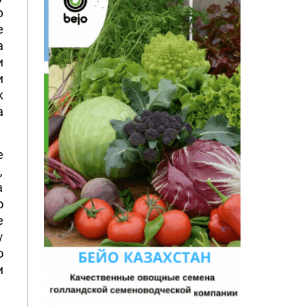
р
е
а
и
и
к
а
е
,
а
о
е
у
о
и