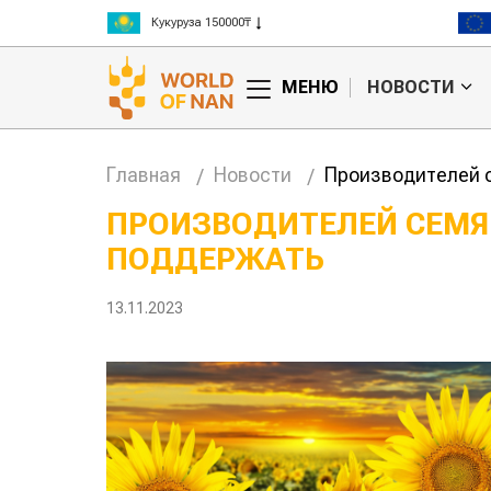
Рис 300000₸
Пшеница 3 класс 125000₸
МЕНЮ
НОВОСТИ
Главная
Новости
Производителей 
ПРОИЗВОДИТЕЛЕЙ СЕМ
ПОДДЕРЖАТЬ
анские
Жара в Китае может
млн на
поднять цены на
зерно
13.11.2023
авиатоп