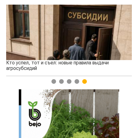
Кто успел, тот и съел: новые правила выдачи
Ка
агросубсидий
пр
1
2
3
4
5