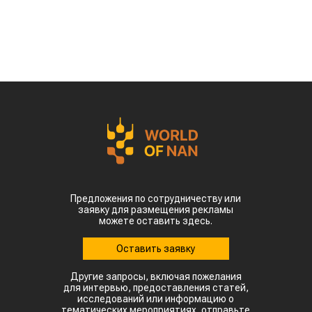
По данным китайских метеорологических служб,
наиболее сложная ситуация складывается в
северных регионах страны. В провинции
Шаньдун, которая обеспечивает около 10%
производства кукурузы в Китае, температура
воздуха достигает 35–38 °C. В Синьцзяне, одном
из крупнейших центров выращивания хлопка,
столбики термометров местами приближаются к
50 °C.
Высокие температуры пришлись на период
цветения и налива зерна, когда растения
особенно чувствительны к жаре. Кроме того,
повышенная влажность создает благоприятные
условия для распространения вредителей и
болезней. Власти уже рекомендовали аграриям
увеличить объемы орошения и принять
дополнительные меры для защиты посевов.
Пока речь идет лишь о рисках, а не о
фактическом неурожае. Оценить масштаб