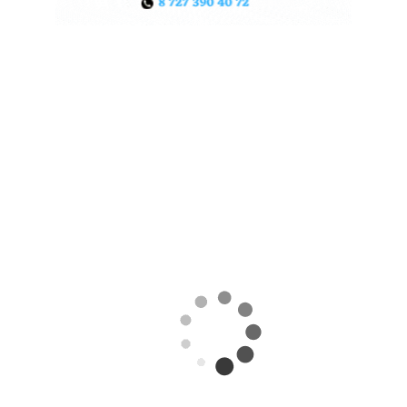
ЖАРА В КИТАЕ МОЖЕТ
ПОДНЯТЬ ЦЕНЫ НА ЗЕРНО
06.08.2026
Поделиться
Экстремальная жара охватила ключевые
сельскохозяйственные регионы Китая.
Власти страны предупреждают о возможных
потерях урожая кукурузы, риса, хлопка и сои
именно в самый важный период их развития,
сообщает
World
of
NAN