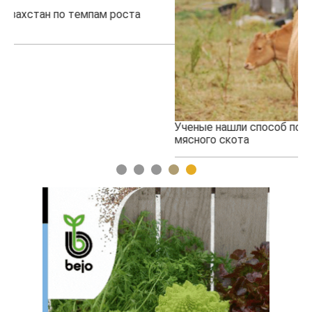
Ученые нашли способ повысить продуктивность
Жа
мясного скота
1
2
3
4
5