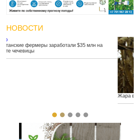
НОВОСТИ
Жара в Китае может поднять цены на зерно
1
2
3
4
5