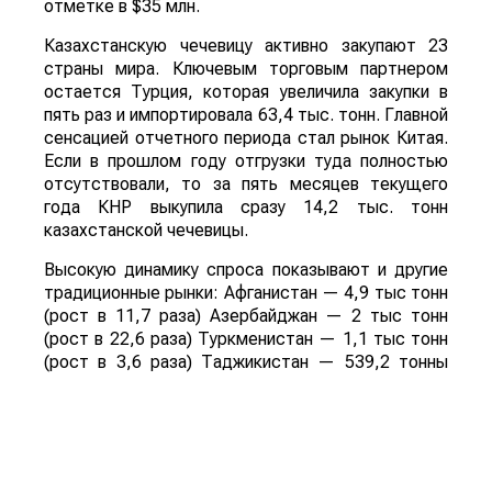
отметке в $35 млн.
Казахстанскую чечевицу активно закупают 23
страны мира. Ключевым торговым партнером
остается Турция, которая увеличила закупки в
пять раз и импортировала 63,4 тыс. тонн. Главной
сенсацией отчетного периода стал рынок Китая.
Если в прошлом году отгрузки туда полностью
отсутствовали, то за пять месяцев текущего
года КНР выкупила сразу 14,2 тыс. тонн
казахстанской чечевицы.
Высокую динамику спроса показывают и другие
традиционные рынки: Афганистан — 4,9 тыс тонн
(рост в 11,7 раза) Азербайджан — 2 тыс тонн
(рост в 22,6 раза) Туркменистан — 1,1 тыс тонн
(рост в 3,6 раза) Таджикистан — 539,2 тонны
(рост в 23,4 раза) Польша — 462 тонны (рост в
21 раз).
Смотрите больше интересных агроновостей