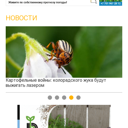
НОВОСТИ
Кы
се
Картофельные войны: колорадского жука будут
выжигать лазером
1
2
3
4
5