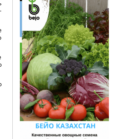
ь
-
е
о
е
о
о