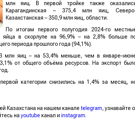
млн яиц. В первой тройке также оказалис
Карагандинская – 375,4 млн яиц, Северо
Казахстанская – 350,9 млн яиц, области.
По итогам первого полугодия 2024-го местны
е яйца в скорлупе на 96,9% – на 2,8% больше п
его периода прошлого года (94,1%).
,3 млн яиц – на 53,4% меньше, чем в январе–июн
 3,1% от общего объёма ресурсов. На экспорт был
 год.
 первой категории снизились на 1,4% за месяц, н
тей Казахстана на нашем канале
telegram
, узнавайте
вайтесь на
youtube
канал и
instagram
.