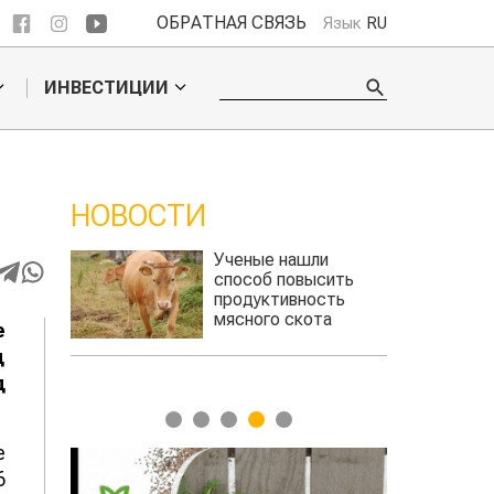
ОБРАТНАЯ СВЯЗЬ
Язык
RU
ИНВЕСТИЦИИ
НОВОСТИ
 обошел
Ученые нашли
льского
способ повысить
продуктивность
мясного скота
е
д
д
1
2
3
4
5
е
6