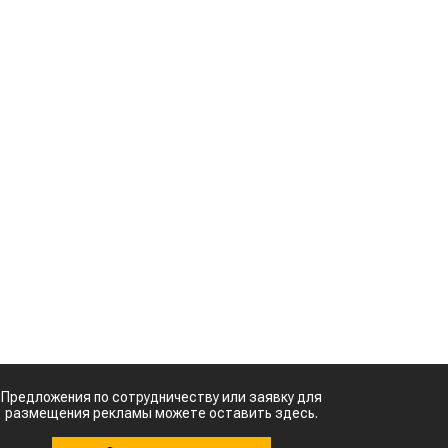
а
Картофельные
т
войны: колорадского
жука будут выжигать
я
лазером
Кыргызстан обошел
м
Казахстан по темпам роста сельского
хозяйства
о
Ученые нашли
ь
способ повысить
продуктивность
и
мясного скота
Кто успел, тот и
о
съел: новые
,
правила выдачи
й
агросубсидий
»
,