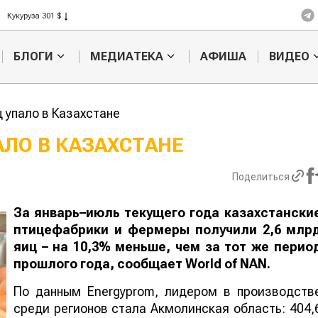
Ячмень 330 $
Кукуруза 301 $
Рис 408 $
БЛОГИ
МЕДИАТЕКА
АФИША
ВИДЕО
Пшеница 423 $
 упало в Казахстане
АЛО В КАЗАХСТАНЕ
Картофельные
Кыргызстан
Поделиться
войны: колорадского
Казахстан по темпам роста се
жука будут выжигать
хозяйства
лазером
За январь–июль текущего года казахстански
птицефабрики и фермеры получили 2,6 млр
яиц – на 10,3% меньше, чем за тот же перио
прошлого года, сообщает
World
of
NAN
.
По данным Еnergyprom, лидером в производств
среди регионов стала Акмолинская область: 404,