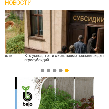
НОВОСТИ
Кто успел, тот и съел: новые правила выдачи
Ка
агросубсидий
пр
1
2
3
4
5