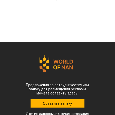
Казахстан может освоить производство
экологически чистого авиационного топлива
(Sustainable Aviation Fuel, SAF) из
сельскохозяйственного сырья. Проект
предусматривает создание полного
производственного цикла – от выращивания
сырья до выпуска готового топлива для
авиации, сообщает
World
of
NAN
.
Эту инициативу обсудили на встрече премьер-
министра Олжаса Бектенова с основателем
гонконгской компании Full Vision Capital
доктором Питером Ли.
Ключевая идея проекта – создание в Казахстане
интегрированной экосистемы по производству
устойчивого авиационного топлива. Для этого
планируется использовать
сельскохозяйственное сырье, которое будет
выращиваться и перерабатываться внутри
страны.