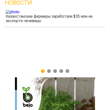
НОВОСТИ
Казахстанские фермеры заработали $35 млн на
экспорте чечевицы
Жа
1
2
3
4
5