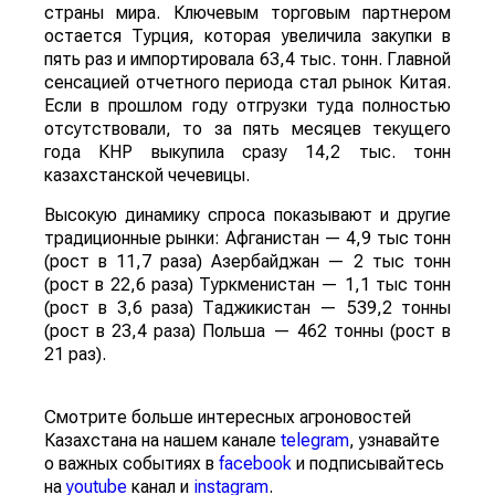
страны мира. Ключевым торговым партнером
остается Турция, которая увеличила закупки в
пять раз и импортировала 63,4 тыс. тонн. Главной
сенсацией отчетного периода стал рынок Китая.
Если в прошлом году отгрузки туда полностью
отсутствовали, то за пять месяцев текущего
года КНР выкупила сразу 14,2 тыс. тонн
казахстанской чечевицы.
Высокую динамику спроса показывают и другие
традиционные рынки: Афганистан — 4,9 тыс тонн
(рост в 11,7 раза) Азербайджан — 2 тыс тонн
(рост в 22,6 раза) Туркменистан — 1,1 тыс тонн
(рост в 3,6 раза) Таджикистан — 539,2 тонны
(рост в 23,4 раза) Польша — 462 тонны (рост в
21 раз).
Смотрите больше интересных агроновостей
Казахстана на нашем канале
telegram
, узнавайте
о важных событиях в
facebook
и подписывайтесь
на
youtube
канал и
instagram
.