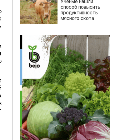
Ученые нашли
способ повысить
о
продуктивность
мясного скота
я
ь
х
д
о
я
й
х
х
т