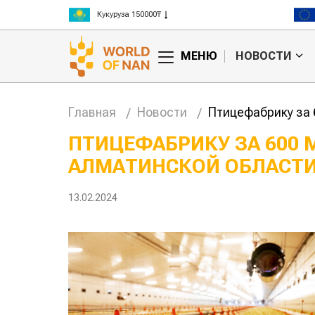
Рис 300000₸
Пшеница 3 класс 125000₸
МЕНЮ
НОВОСТИ
Главная
Новости
Птицефабрику за 
ПТИЦЕФАБРИКУ ЗА 600 
АЛМАТИНСКОЙ ОБЛАСТ
Китае может
Казахстанское
 цены на
сельхозсырье
используют для
13.02.2024
производства
авиатоплива