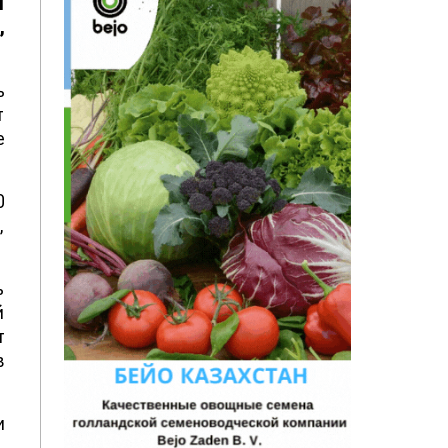
я
,
ь
т
е
0
,
ь
й
т
в
и