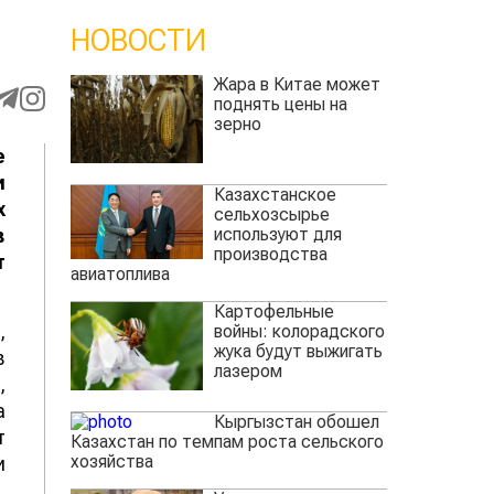
НОВОСТИ
Жара в Китае может
поднять цены на
зерно
е
и
Казахстанское
х
сельхозсырье
используют для
в
производства
т
авиатоплива
Картофельные
,
войны: колорадского
жука будут выжигать
в
лазером
,
а
Кыргызстан обошел
т
Казахстан по темпам роста сельского
хозяйства
и