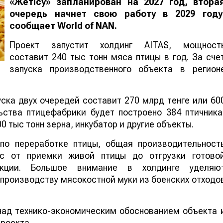
«Жетісу» запланирован на 2027 год, втора
очередь начнет свою работу в 2029 году
сообщает
World
of
NAN
.
Проект запустит холдинг AITAS, мощност
составит 240 тыс тонн мяса птицы в год. За сче
запуска производственного объекта в регион
ска двух очередей составит 270 млрд тенге или 60
ства птицефабрики будет построено 384 птичника
0 тыс тонн зерна, инкубатор и другие объекты.
по переработке птицы, общая производительност
с от приемки живой птицы до отгрузки готово
укции. Большое внимание в холдинге уделяю
 производству мясокостной муки из боенских отходо
над технико-экономическим обоснованием объекта 
роекта.