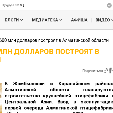
Рис 408 $
Пшеница 423 $
БЛОГИ
МЕДИАТЕКА
АФИША
ВИДЕО
600 млн долларов построят в Алматинской области
МЛН ДОЛЛАРОВ ПОСТРОЯТ В
И
Картофельные
Кыргызстан
войны: колорадского
Казахстан по темпам роста с
жука будут выжигать
хозяйства
Поделиться
лазером
В Жамбылском и Карасайском района
Алматинской области планируютс
строительство крупнейшей птицефабрики 
Центральной Азии. Ввод в эксплуатаци
первой очереди Алматинской птицефабрик