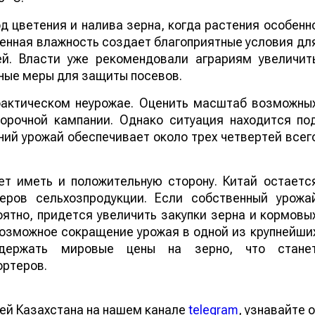
 цветения и налива зерна, когда растения особенн
шенная влажность создает благоприятные условия дл
ей. Власти уже рекомендовали аграриям увеличит
ные меры для защиты посевов.
 фактическом неурожае. Оценить масштаб возможны
борочной кампании. Однако ситуация находится по
ий урожай обеспечивает около трех четвертей всег
т иметь и положительную сторону. Китай остаетс
еров сельхозпродукции. Если собственный урожа
ятно, придется увеличить закупки зерна и кормовы
 возможное сокращение урожая в одной из крупнейши
ддержать мировые цены на зерно, что стане
ортеров.
ей Казахстана на нашем канале
telegram
, узнавайте о