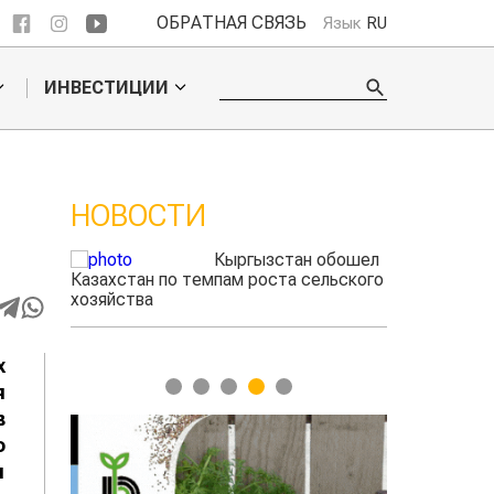
ОБРАТНАЯ СВЯЗЬ
Язык
RU
ИНВЕСТИЦИИ
НОВОСТИ
 обошел
Ученые нашли
ельского
способ повысить
продуктивность
мясного скота
х
1
2
3
4
5
я
в
ю
и