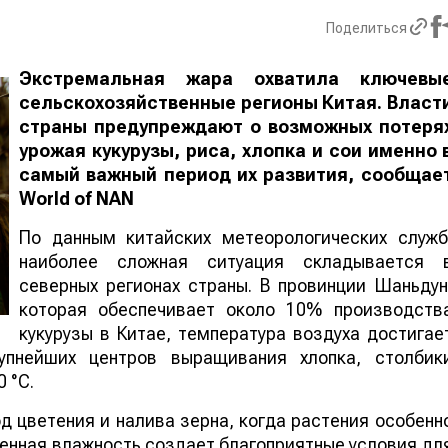
Поделиться
Экстремальная жара охватила ключевы
сельскохозяйственные регионы Китая. Власт
страны предупреждают о возможных потеря
урожая кукурузы, риса, хлопка и сои именно 
самый важный период их развития, сообщае
World
of
NAN
По данным китайских метеорологических служб
наиболее сложная ситуация складывается 
северных регионах страны. В провинции Шаньдун
которая обеспечивает около 10% производств
кукурузы в Китае, температура воздуха достигае
упнейших центров выращивания хлопка, столбик
 °C.
 цветения и налива зерна, когда растения особенн
шенная влажность создает благоприятные условия дл