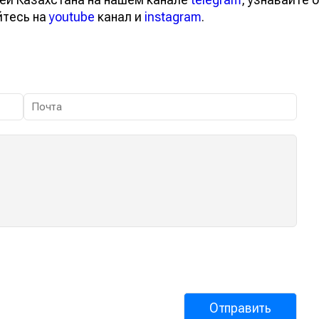
йтесь на
youtube
канал и
instagram
.