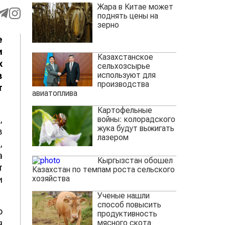
Жара в Китае может
поднять цены на
зерно
е
и
Казахстанское
х
сельхозсырье
используют для
в
производства
т
авиатоплива
Картофельные
,
войны: колорадского
жука будут выжигать
в
лазером
,
а
Кыргызстан обошел
т
Казахстан по темпам роста сельского
хозяйства
и
Ученые нашли
способ повысить
о
продуктивность
мясного скота
я