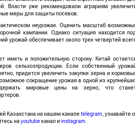
ей. Власти уже рекомендовали аграриям увеличит
ные меры для защиты посевов.
 фактическом неурожае. Оценить масштаб возможны
борочной кампании. Однако ситуация находится по
ий урожай обеспечивает около трех четвертей всег
т иметь и положительную сторону. Китай остаетс
еров сельхозпродукции. Если собственный урожа
ятно, придется увеличить закупки зерна и кормовы
 возможное сокращение урожая в одной из крупнейши
ддержать мировые цены на зерно, что стане
ортеров.
ей Казахстана на нашем канале
telegram
, узнавайте о
йтесь на
youtube
канал и
instagram
.