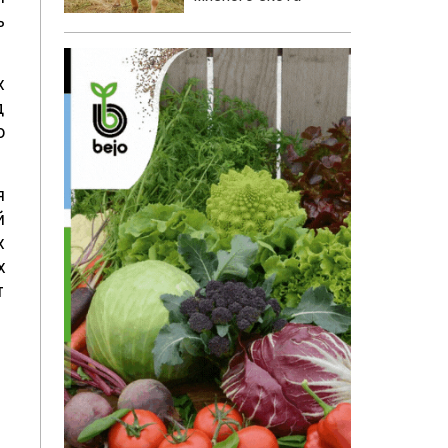
ь
х
д
о
я
й
х
х
т