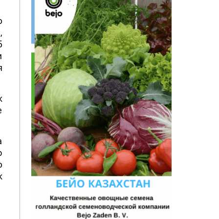
ю
,
5
и
я
к
е
а
о
ю
к