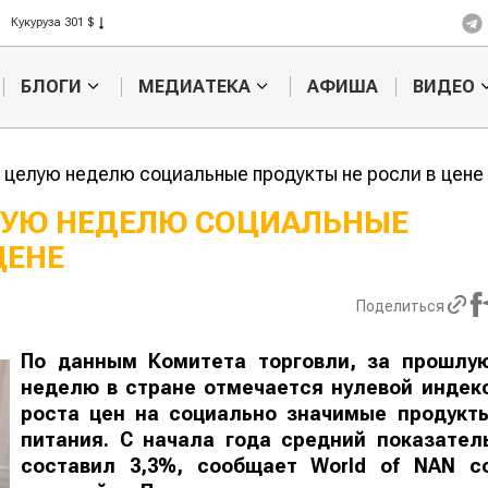
Рис 408 $
Пшеница 423 $
БЛОГИ
МЕДИАТЕКА
АФИША
ВИДЕО
: целую неделю социальные продукты не росли в цене
ЕЛУЮ НЕДЕЛЮ СОЦИАЛЬНЫЕ
ЦЕНЕ
Картофельные
Кыргызстан
войны: колорадского
Казахстан по темпам роста с
жука будут выжигать
хозяйства
Поделиться
лазером
По данным Комитета торговли, за прошлу
неделю в стране отмечается нулевой индек
роста цен на социально значимые продукт
питания. С начала года средний показател
составил 3,3%, сообщает
World
of
NAN
с