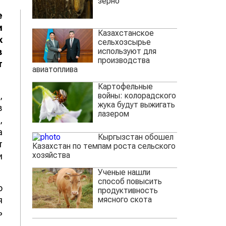
зерно
е
и
Казахстанское
х
сельхозсырье
используют для
в
производства
т
авиатоплива
Картофельные
,
войны: колорадского
жука будут выжигать
в
лазером
,
а
Кыргызстан обошел
т
Казахстан по темпам роста сельского
хозяйства
и
Ученые нашли
способ повысить
о
продуктивность
мясного скота
я
ь