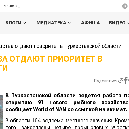
Рис 408 $
Пшеница 423 $
БЛОГИ
МЕДИАТЕКА
АФИША
ВИДЕО
ства отдают приоритет в Туркестанской области
А ОТДАЮТ ПРИОРИТЕТ В
ТИ
Ученые наш
способ повы
продуктивно
Поделиться
мясного ско
В Туркестанской области ведется работа п
открытию 91 нового рыбного хозяйства
сообщает
World
of
NAN
со ссылкой на акимат.
В области 104 водоема местного значения. Кром
того, закреплены четыре промысловых участк