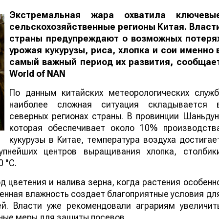
Экстремальная жара охватила ключевы
сельскохозяйственные регионы Китая. Власт
страны предупреждают о возможных потеря
урожая кукурузы, риса, хлопка и сои именно 
самый важный период их развития, сообщае
World
of
NAN
По данным китайских метеорологических служб
наиболее сложная ситуация складывается 
северных регионах страны. В провинции Шаньдун
которая обеспечивает около 10% производств
кукурузы в Китае, температура воздуха достигае
упнейших центров выращивания хлопка, столбик
 °C.
 цветения и налива зерна, когда растения особенн
шенная влажность создает благоприятные условия дл
ей. Власти уже рекомендовали аграриям увеличит
ные меры для защиты посевов.