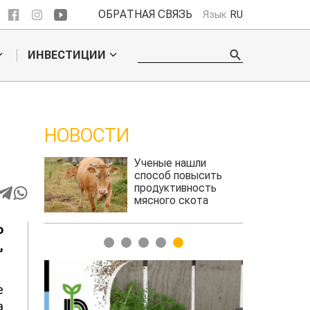
ОБРАТНАЯ СВЯЗЬ
Язык
RU
ИНВЕСТИЦИИ
НОВОСТИ
ли
Жара в Китае может
сить
поднять цены на
сть
зерно
та
авиатоплива
о
1
2
3
4
5
,
е
а