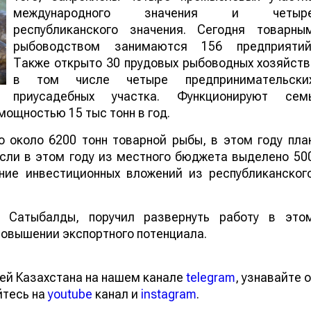
международного значения и четыр
республиканского значения. Сегодня товарны
рыбоводством занимаются 156 предприятий
Также открыто 30 прудовых рыбоводных хозяйств
в том числе четыре предпринимательски
приусадебных участка. Функционируют сем
щностью 15 тыс тонн в год.
о около 6200 тонн товарной рыбы, в этом году пла
асли в этом году из местного бюджета выделено 50
ание инвестиционных вложений из республиканског
 Сатыбалды, поручил развернуть работу в это
повышении экспортного потенциала.
ей Казахстана на нашем канале
telegram
, узнавайте о
йтесь на
youtube
канал и
instagram
.