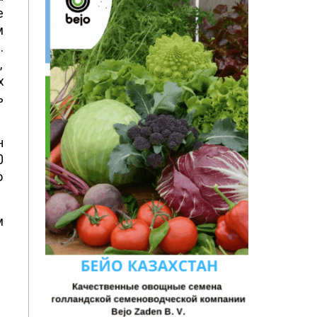
е
м
.
,
х
ь
н
0
о
м