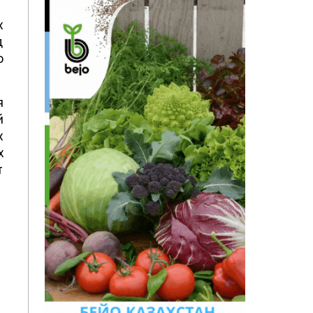
х
д
о
я
й
х
х
т