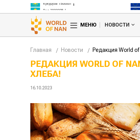
Кукуруза 150000₸
Рис 300000₸
Пшеница 3 класс 125000₸
МЕНЮ
НОВОСТИ
Главная
Новости
Редакция World o
РЕДАКЦИЯ WORLD OF NA
ХЛЕБА!
тан обошел
Казахстанские
та сельского
фермеры заработали $35 млн на
экспорте чечевицы
16.10.2023