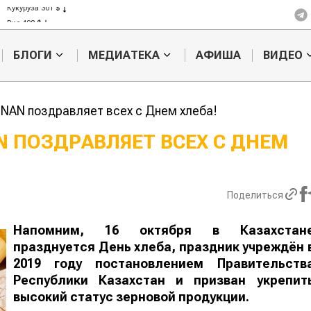
Кукуруза 301 $
Рис 408 $
Пшеница 423 $
БЛОГИ
МЕДИАТЕКА
АФИША
ВИДЕО
f NAN поздравляет всех с Днем хлеба!
N ПОЗДРАВЛЯЕТ ВСЕХ С ДНЕМ
Жара в Китае может
Казахстанск
поднять цены на
сельхозсыр
зерно
используют 
Поделиться
производств
авиатоплива
Напомним, 16 октября в Казахстан
празднуется День хлеба, праздник учреждён 
2019 году постановлением Правительств
Республики Казахстан и призван укрепит
высокий статус зерновой продукции.