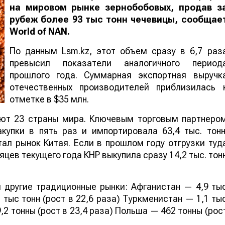
на мировом рынке зернобобовых, продав з
рубеж более 93 тыс тонн чечевицы, сообщае
World
of
NAN
.
По данным Lsm.kz, этот объем сразу в 6,7 раз
превысил показатели аналогичного период
прошлого года. Суммарная экспортная выручк
отечественных производителей приблизилась 
отметке в $35 млн.
ают 23 страны мира. Ключевым торговым партнеро
купки в пять раз и импортировала 63,4 тыс. тонн
ал рынок Китая. Если в прошлом году отгрузки туд
яцев текущего года КНР выкупила сразу 14,2 тыс. тон
 другие традиционные рынки: Афганистан — 4,9 ты
 тыс тонн (рост в 22,6 раза) Туркменистан — 1,1 ты
,2 тонны (рост в 23,4 раза) Польша — 462 тонны (рос