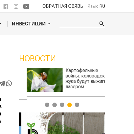
ОБРАТНАЯ СВЯЗЬ
Язык
RU
ИНВЕСТИЦИИ
НОВОСТИ
ое
Картофельные
ье
войны: колорадского
Казахстан п
для
жука будут выжигать
хозяйства
а
лазером
е
1
2
3
4
5
в
а
ь