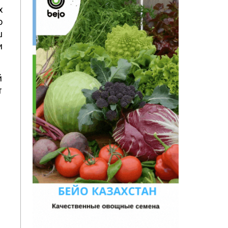
х
о
ш
и
й
т