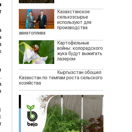
а
т
Казахстанское
сельхозсырье
используют для
производства
а
авиатоплива
а
Картофельные
а
войны: колорадского
к
жука будут выжигать
лазером
м
Кыргызстан обошел
.
Казахстан по темпам роста сельского
хозяйства
а
н
с
с
т