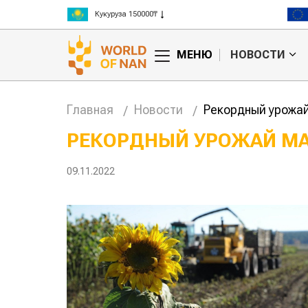
Рис 300000₸
Пшеница 3 класс 125000₸
МЕНЮ
НОВОСТИ
Главная
Новости
Рекордный урожай
РЕКОРДНЫЙ УРОЖАЙ МА
анские
Жара в Китае может
09.11.2022
млн на
поднять цены на
зерно
авиатоп