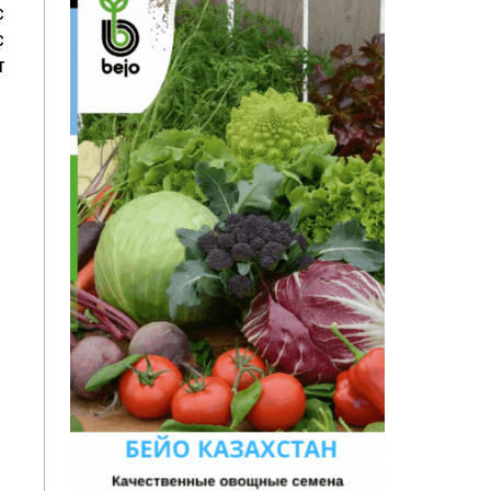
с
с
т