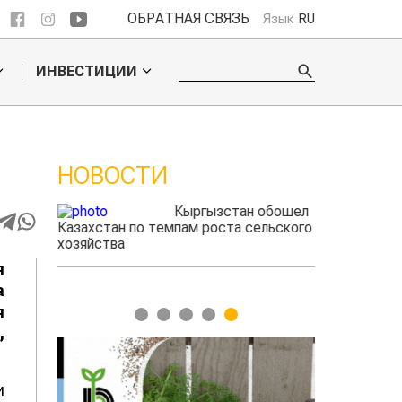
ОБРАТНАЯ СВЯЗЬ
Язык
RU
ИНВЕСТИЦИИ
НОВОСТИ
ые
Кыргызстан обошел
радского
Казахстан по темпам роста сельского
фермеры зар
выжигать
хозяйства
экспорте че
я
а
я
1
2
3
4
5
,
и