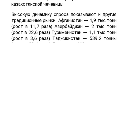
казахстанской чечевицы.
Высокую динамику спроса показывают и другие
традиционные рынки: Афганистан — 4,9 тыс тонн
(рост в 11,7 раза) Азербайджан — 2 тыс тонн
(рост в 22,6 раза) Туркменистан — 1,1 тыс тонн
(рост в 3,6 раза) Таджикистан — 539,2 тонны
(рост в 23,4 раза) Польша — 462 тонны (рост в
21 раз).
Смотрите больше интересных агроновостей
Казахстана на нашем канале
telegram
, узнавайте
о важных событиях в
facebook
и подписывайтесь
на
youtube
канал и
instagram
.
Обсуждение