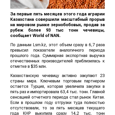
За первые пять месяцев этого года аграрии
Казахстана совершили масштабный прорыв
на мировом рынке зернобобовых, продав за
рубеж более 93 тыс тонн чечевицы,
сообщает
World
of
NAN
.
По данным Lsm.kz, этот объем сразу в 6,7 раза
превысил показатели аналогичного периода
прошлого года. Суммарная экспортная выручка
отечественных производителей приблизилась к
отметке в $35 млн.
Казахстанскую чечевицу активно закупают 23
страны мира. Ключевым торговым партнером
остается Турция, которая увеличила закупки в
пять раз и импортировала 63,4 тыс. тонн. Главной
сенсацией отчетного периода стал рынок Китая.
Если в прошлом году отгрузки туда полностью
отсутствовали, то за пять месяцев текущего
года КНР выкупила сразу 14,2 тыс. тонн