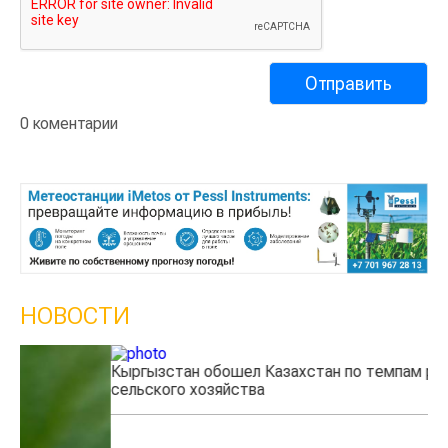
0 коментарии
НОВОСТИ
Кыргызстан обошел Казахстан по темпам роста
Ка
сельского хозяйства
эк