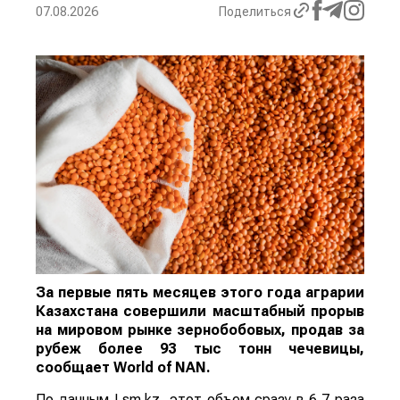
07.08.2026
Поделиться
За первые пять месяцев этого года аграрии
Казахстана совершили масштабный прорыв
на мировом рынке зернобобовых, продав за
рубеж более 93 тыс тонн чечевицы,
сообщает
World
of
NAN
.
По данным Lsm.kz, этот объем сразу в 6,7 раза