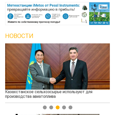
НОВОСТИ
Картофельные войны: колорадского жука будут
выжигать лазером
1
2
3
4
5