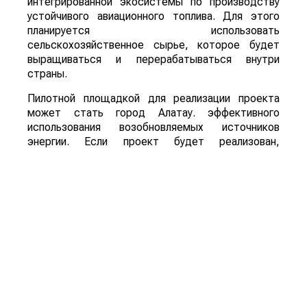
интегрированной экосистемы по производству
устойчивого авиационного топлива. Для этого
планируется использовать
сельскохозяйственное сырье, которое будет
выращиваться и перерабатываться внутри
страны.
Пилотной площадкой для реализации проекта
может стать город Алатау. эффективного
использования возобновляемых источников
энергии. Если проект будет реализован,
Казахстан сможет развивать новое направление
глубокой переработки сельскохозяйственной
продукции, одновременно расширяя рынок сбыта
сырья и внедряя технологии «зеленой»
экономики.
Для справки: Sustainable Aviation Fuel (SAF) –
экологически чистое авиационное топливо,
которое производится из возобновляемого
сырья, включая сельскохозяйственную
продукцию и органические отходы. Его