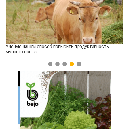
ить продуктивность
Кто успел, тот и съел: новые пра
агросубсидий
1
2
3
4
5