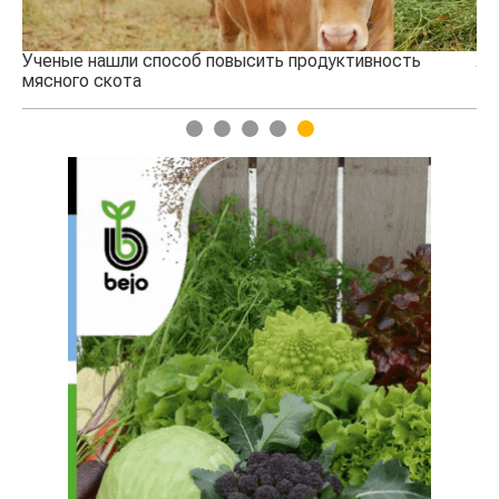
Ученые нашли способ повысить продуктивность
Жа
мясного скота
1
2
3
4
5