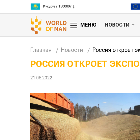
Рис 300000₸
Пшеница 3 класс 125000₸
МЕНЮ
НОВОСТИ
Главная
Новости
Россия откроет э
РОССИЯ ОТКРОЕТ ЭКСПО
анские
Жара в Китае может
21.06.2022
млн на
поднять цены на
зерно
авиатоп