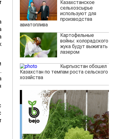
т
Казахстанское
сельхозсырье
используют для
производства
а
авиатоплива
а
Картофельные
а
войны: колорадского
к
жука будут выжигать
лазером
м
Кыргызстан обошел
.
Казахстан по темпам роста сельского
хозяйства
а
н
с
с
т