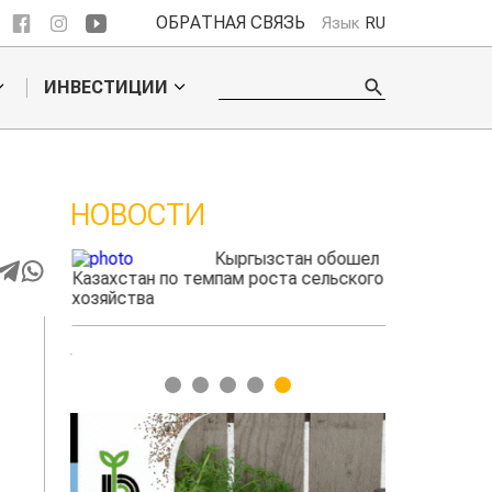
ОБРАТНАЯ СВЯЗЬ
Язык
RU
ИНВЕСТИЦИИ
НОВОСТИ
ые
Кыргызстан обошел
радского
Казахстан по темпам роста сельского
фермеры зар
выжигать
хозяйства
экспорте че
1
2
3
4
5