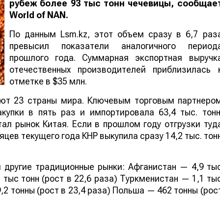
рубеж более 93 тыс тонн чечевицы, сообщае
World
of
NAN
.
По данным Lsm.kz, этот объем сразу в 6,7 раз
превысил показатели аналогичного период
прошлого года. Суммарная экспортная выручк
отечественных производителей приблизилась 
отметке в $35 млн.
ают 23 страны мира. Ключевым торговым партнеро
купки в пять раз и импортировала 63,4 тыс. тонн
ал рынок Китая. Если в прошлом году отгрузки туд
яцев текущего года КНР выкупила сразу 14,2 тыс. тон
 другие традиционные рынки: Афганистан — 4,9 ты
 тыс тонн (рост в 22,6 раза) Туркменистан — 1,1 ты
,2 тонны (рост в 23,4 раза) Польша — 462 тонны (рос