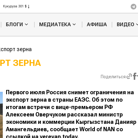
Рис 408 $
Пшеница 423 $
БЛОГИ
МЕДИАТЕКА
АФИША
ВИДЕО
кспорт зерна
РТ ЗЕРНА
Казахстанское
Картофельн
Поделиться
сельхозсырье
войны: коло
используют для
жука будут 
производства
лазером
Первого июля Россия снимет ограничения на
лива
экспорт зерна в страны ЕАЭС. Об этом по
итогам встречи с вице-премьером РФ
Алексеем Оверчуком рассказал министр
экономики и коммерции Кыргызстана Данияр
Амангельдиев, сообщает
World
of
NAN
со
ссылкой на yerevan.today.