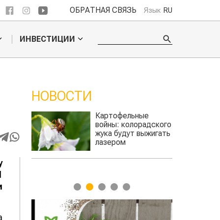
ОБРАТНАЯ СВЯЗЬ
Язык
RU
ИНВЕСТИЦИИ
НОВОСТИ
е
Картофельные
войны: колорадского
Казахстан по 
я
жука будут выжигать
хозяйства
лазером
у
1
и
1
2
3
4
5
а