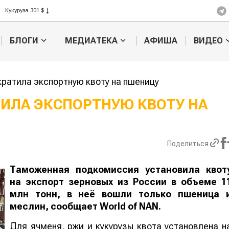
Рис 408 $
Пшеница 423 $
БЛОГИ
МЕДИАТЕКА
АФИША
ВИДЕО
кратила экспортную квоту на пшеницу
ТИЛА ЭКСПОРТНУЮ КВОТУ НА
Кто успел, тот и
Казахстанско
съел: новые правила
сельхозсырье
выдачи агросубсидий
используют дл
Поделиться
производства
авиатоплива
Таможенная подкомиссия установи
ла
квот
на экспорт зерновых из России
в
объем
е
1
млн тонн, в неё вошли только пшеница 
меслин, сообщает
World
of
NAN
.
Для ячменя, ржи и кукурузы квота установлена н