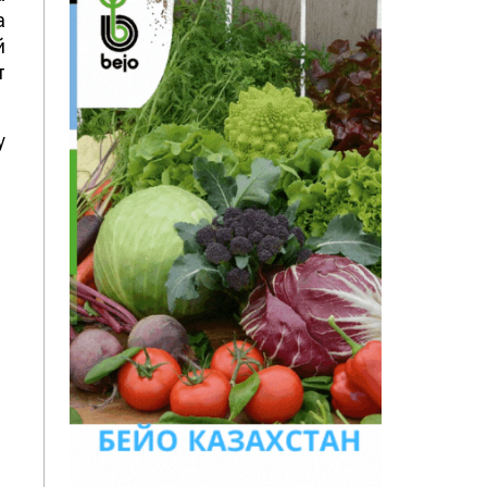
а
й
т
у