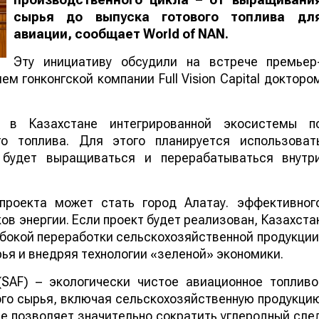
сырья до выпуска готового топлива дл
авиации, сообщает
World
of
NAN
.
Эту инициативу обсудили на встрече премьер
м гонконгской компании Full Vision Capital докторо
 в Казахстане интегрированной экосистемы п
го топлива. Для этого планируется использоват
е будет выращиваться и перерабатываться внутр
проекта может стать город Алатау. эффективног
в энергии. Если проект будет реализован, Казахста
бокой переработки сельскохозяйственной продукции
ья и внедряя технологии «зеленой» экономики.
 (SAF) – экологически чистое авиационное топливо
го сырья, включая сельскохозяйственную продукци
ие позволяет значительно сократить углеродный сле