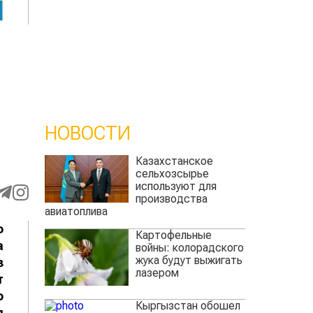
НОВОСТИ
Казахстанское
сельхозсырье
используют для
производства
авиатоплива
о
Картофельные
а
войны: колорадского
жука будут выжигать
з
лазером
т
о
Кыргызстан обошел
я