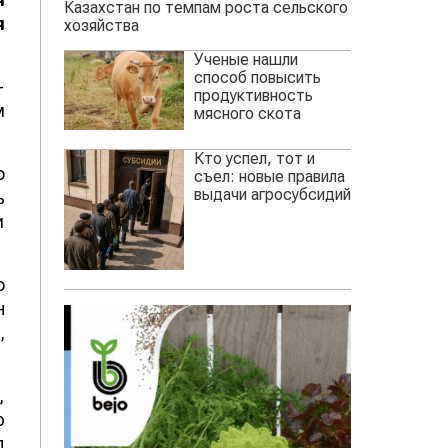
Казахстан по темпам роста сельского
я
хозяйства
Ученые нашли
способ повысить
-
продуктивность
м
мясного скота
Кто успел, тот и
о
съел: новые правила
выдачи агросубсидий
ь
и
о
н
,
,
ю
д