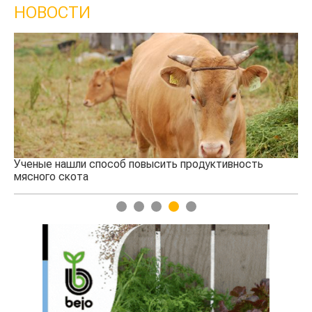
НОВОСТИ
Ученые нашли способ повысить продуктивность
Кт
мясного скота
аг
1
2
3
4
5