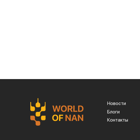
прошлого года. Суммарная экспортная в
к отметке в $35 млн.
Казахстанскую чечевицу активно закуп
остается Турция, которая увеличила за
Главной сенсацией отчетного периода ст
полностью отсутствовали, то за пять м
тонн казахстанской чечевицы.
Высокую динамику спроса показывают и
тонн (рост в 11,7 раза) Азербайджан — 2
тонн (рост в 3,6 раза) Таджикистан — 
(рост в 21 раз).
Смотрите больше интересных агроновос
о важных событиях в
facebook
и подписы