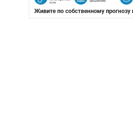
КАЗАХСТАНСКИЕ ФЕРМЕ
ЭКСПОРТЕ ЧЕЧЕВИЦЫ
07.08.2026
За первые пять месяцев этого го
прорыв на мировом рынке зернобо
чечевицы, сообщает
World
of
NAN
.
По данным Lsm.kz, этот объем сразу в 