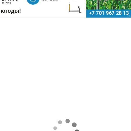
РЫ ЗАРАБОТАЛИ $35 МЛН НА
Поделиться
да аграрии Казахстана совершили масштабны
бовых, продав за рубеж более 93 тыс тон
6,7 раза превысил показатели аналогичного период