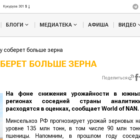
Кукуруза 301 $
Рис 408 $
Пшеница 423 $
БЛОГИ
МЕДИАТЕКА
АФИША
ВИДЕО
ду соберет больше зерна
СОБЕРЕТ БОЛЬШЕ ЗЕРНА
Казахстанское
Картофельн
Поделиться
сельхозсырье
войны: коло
используют для
жука будут 
производства
лазером
На фоне снижения урожайности в южны
лива
регионах соседней страны аналитик
расходятся в оценках, сообщает
World
of
NAN
.
Минсельхоз РФ прогнозирует урожай зерновых н
уровне 135 млн тонн, в том числе 90 млн тон
пшеницы. Напомним, в прошлом году сосед