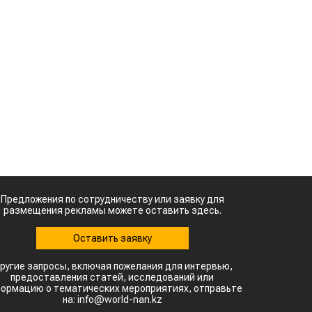
сельхозсырье
используют для
ь
производства
авиатоплива
м
Картофельные
войны: колорадского
.
жука будут выжигать
а
лазером
.
Кыргызстан обошел
Казахстан по темпам роста сельского
с
хозяйства
с
ы