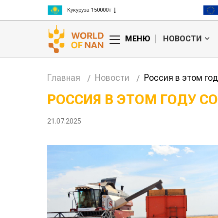
Кукуруза 150000₸
Рис 300000₸
Пшеница 3 класс 125000₸
МЕНЮ
НОВОСТИ
Главная
Новости
Россия в этом го
РОССИЯ В ЭТОМ ГОДУ 
анские
Жара в Китае может
21.07.2025
 млн на
поднять цены на
зерно
авиатоп