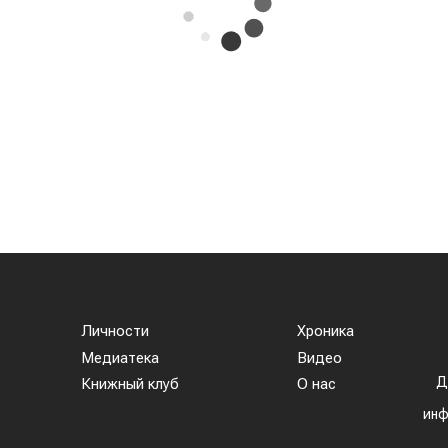
ыручка отечественных производителей приблизилас
ают 23 страны мира. Ключевым торговым партнеро
купки в пять раз и импортировала 63,4 тыс. тонн
ал рынок Китая. Если в прошлом году отгрузки туд
есяцев текущего года КНР выкупила сразу 14,2 тыс
 другие традиционные рынки: Афганистан — 4,9 ты
 тыс тонн (рост в 22,6 раза) Туркменистан — 1,1 ты
539,2 тонны (рост в 23,4 раза) Польша — 462 тонн
тей Казахстана на нашем канале
telegram
, узнавайте
вайтесь на
youtube
канал и
instagram
.