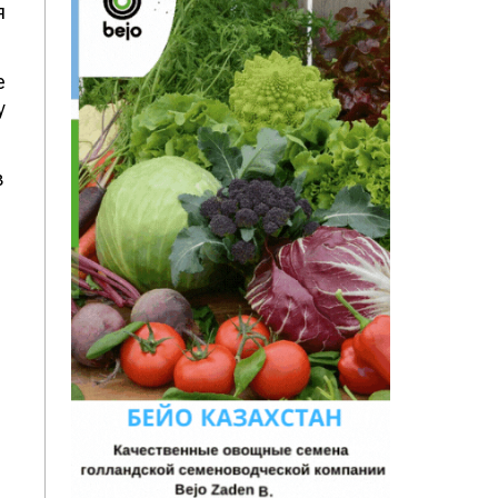
я
е
у
в