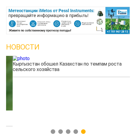
НОВОСТИ
Кыргызстан обошел Казахстан по темпам роста
Ка
сельского хозяйства
эк
1
2
3
4
5