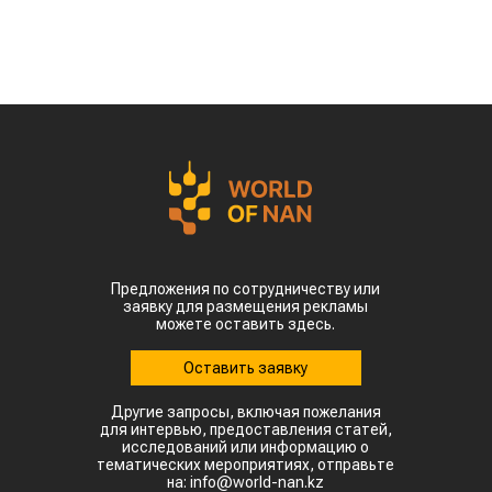
сельскохозяйственного сырья. Проект
предусматривает создание полного
производственного цикла – от выращивания
сырья до выпуска готового топлива для
авиации, сообщает
World
of
NAN
.
Эту инициативу обсудили на встрече премьер-
министра Олжаса Бектенова с основателем
гонконгской компании Full Vision Capital
доктором Питером Ли.
Ключевая идея проекта – создание в Казахстане
интегрированной экосистемы по производству
устойчивого авиационного топлива. Для этого
планируется использовать
сельскохозяйственное сырье, которое будет
выращиваться и перерабатываться внутри
страны.
Пилотной площадкой для реализации проекта
может стать город Алатау. эффективного
использования возобновляемых источников
энергии. Если проект будет реализован,