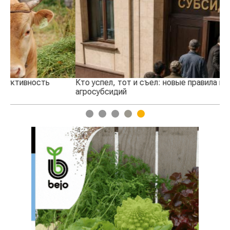
Кто успел, тот и съел: новые правила выдачи
Ка
агросубсидий
пр
1
2
3
4
5