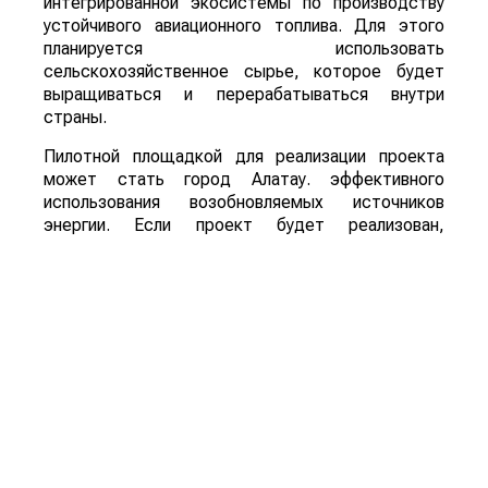
интегрированной экосистемы по производству
устойчивого авиационного топлива. Для этого
планируется использовать
сельскохозяйственное сырье, которое будет
выращиваться и перерабатываться внутри
страны.
Пилотной площадкой для реализации проекта
может стать город Алатау. эффективного
использования возобновляемых источников
энергии. Если проект будет реализован,
Казахстан сможет развивать новое направление
глубокой переработки сельскохозяйственной
продукции, одновременно расширяя рынок сбыта
сырья и внедряя технологии «зеленой»
экономики.
Для справки: Sustainable Aviation Fuel (SAF) –
экологически чистое авиационное топливо,
которое производится из возобновляемого
сырья, включая сельскохозяйственную
продукцию и органические отходы. Его