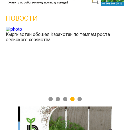
НОВОСТИ
Кыргызстан обошел Казахстан по темпам роста
сельского хозяйства
Уч
мя
1
2
3
4
5