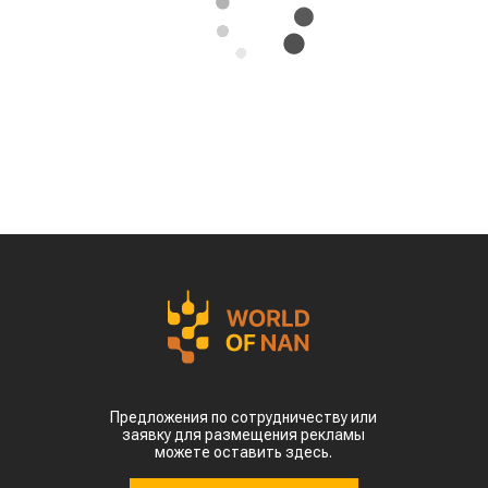
сельскохозяйственные регионы Китая.
Власти страны предупреждают о возможных
потерях урожая кукурузы, риса, хлопка и сои
именно в самый важный период их
развития, сообщает
World
of
NAN
По данным китайских метеорологических служб,
наиболее сложная ситуация складывается в
северных регионах страны. В провинции
Шаньдун, которая обеспечивает около 10%
производства кукурузы в Китае, температура
воздуха достигает 35–38 °C. В Синьцзяне, одном
из крупнейших центров выращивания хлопка,
столбики термометров местами приближаются к
50 °C.
Высокие температуры пришлись на период
цветения и налива зерна, когда растения
особенно чувствительны к жаре. Кроме того,
повышенная влажность создает благоприятные
условия для распространения вредителей и
болезней. Власти уже рекомендовали аграриям