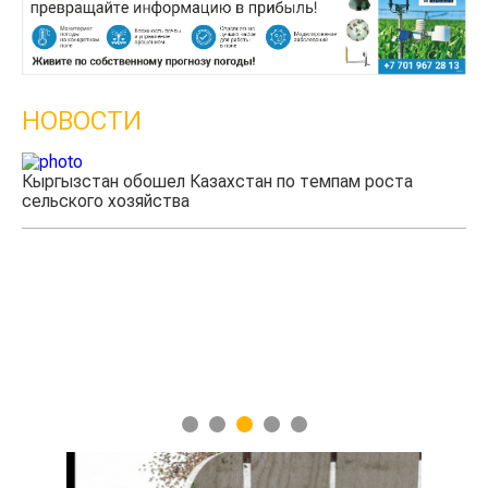
НОВОСТИ
Кыргызстан обошел Казахстан по темпам роста
сельского хозяйства
Уч
мя
1
2
3
4
5