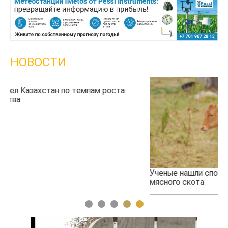
НОВОСТИ
Ученые нашли способ повысить продуктивность
Жа
мясного скота
1
2
3
4
5