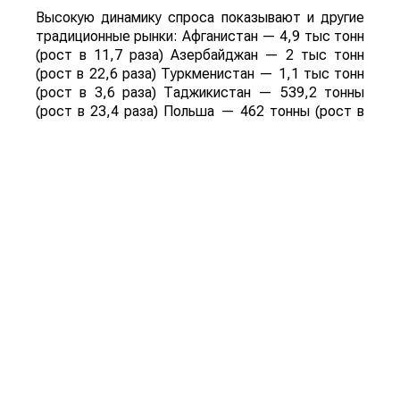
Высокую динамику спроса показывают и другие
традиционные рынки: Афганистан — 4,9 тыс тонн
(рост в 11,7 раза) Азербайджан — 2 тыс тонн
(рост в 22,6 раза) Туркменистан — 1,1 тыс тонн
(рост в 3,6 раза) Таджикистан — 539,2 тонны
(рост в 23,4 раза) Польша — 462 тонны (рост в
21 раз).
Смотрите больше интересных агроновостей
Казахстана на нашем канале
telegram
, узнавайте
о важных событиях в
facebook
и подписывайтесь
на
youtube
канал и
instagram
.
Обсуждение