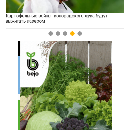
радского жука будут
1
2
3
4
5