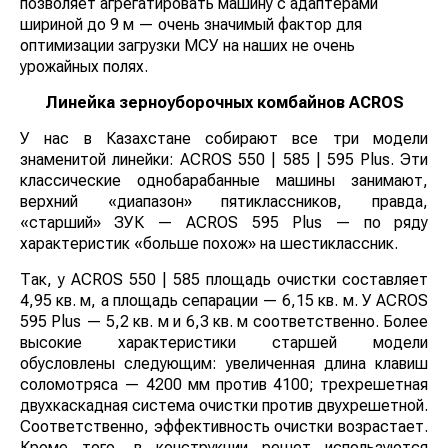
Кстати, о жатках. На VECTOR 410 устанавливают
наклонную камеру высокой грузоподъемности, что
позволяет агрегатировать машину с адаптерами
шириной до 9 м — очень значимый фактор для
оптимизации загрузки МСУ на наших не очень
урожайных полях.
Линейка зерноуборочных комбайнов ACROS
У нас в Казахстане собирают все три модели
знаменитой линейки: ACROS 550 | 585 | 595 Plus. Эти
классические однобарабанные машины занимают,
верхний «диапазон» пятиклассников, правда,
«старший» ЗУК — ACROS 595 Plus — по ряду
характеристик «больше похож» на шестиклассник.
Так, у ACROS 550 | 585 площадь очистки составляет
4,95 кв. м, а площадь сепарации — 6,15 кв. м. У
ACROS 595 Plus — 5,2 кв. м и 6,3 кв. м
соответственно. Более высокие характеристики
старшей модели обусловлены следующим:
увеличенная длина клавиш соломотряса — 4200 мм
против 4100; трехрешетная двухкаскадная система