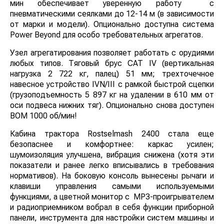
Гидравлическая система производительностью 260 л/
мин обеспечивает уверенную работу с
пневматическими сеялками до 12-14 м (в зависимости
от марки и модели). Опционально доступна система
Power Beyond для особо требовательных агрегатов.
Узел агрегатирования позволяет работать с орудиями
любых типов. Тяговый брус CAT IV (вертикальная
нагрузка 2 722 кг, палец) 51 мм; трехточечное
навесное устройство IVN/III с рамкой быстрой сцепки
(грузоподъемность 5 897 кг на удалении в 610 мм от
оси подвеса нижних тяг). Опционально снова
доступен ВОМ 1000 об/мин!
Кабина трактора Rostselmash 2400 стала еще
безопаснее и комфортнее: каркас усилен;
шумоизоляция улучшена, вибрация снижена (хотя эти
показатели и ранее легко вписывались в требования
нормативов). На боковую консоль вынесены рычаги и
клавиши управления самыми используемыми
функциями, а цветной монитор с MP3-
проигрывателем и радиоприемником вобрал в себя