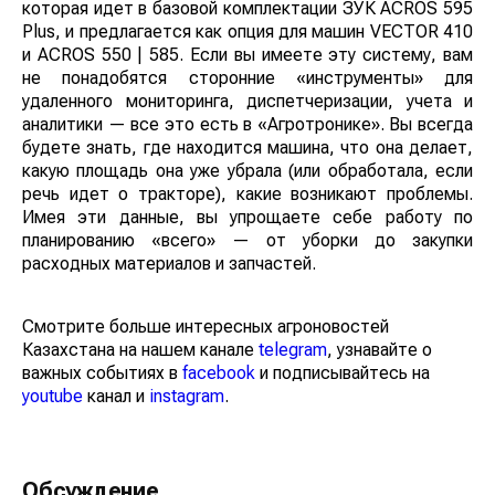
Обратите внимание на уже упомянутую ранее
платформу агроменеджмента РСМ Агротроник,
которая идет в базовой комплектации ЗУК ACROS 595
Plus, и предлагается как опция для машин VECTOR
410 и ACROS 550 | 585. Если вы имеете эту систему,
вам не понадобятся сторонние «инструменты» для
удаленного мониторинга, диспетчеризации, учета и
аналитики — все это есть в «Агротронике». Вы всегда
будете знать, где находится машина, что она делает,
какую площадь она уже убрала (или обработала, если
речь идет о тракторе), какие возникают проблемы.
Имея эти данные, вы упрощаете себе работу по
планированию «всего» — от уборки до закупки
расходных материалов и запчастей.
Смотрите больше интересных агроновостей
Казахстана на нашем канале
telegram
, узнавайте о
важных событиях в
facebook
и подписывайтесь на
youtube
канал и
instagram
.