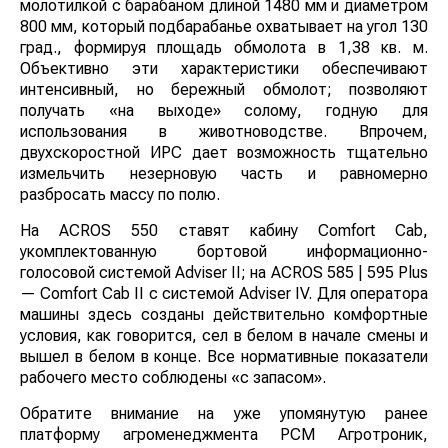
Все комбайны линейки ACROS комплектуют
молотилкой с барабаном длиной 1480 мм и
диаметром 800 мм, который подбарабанье
охватывает на угол 130 град., формируя площадь
обмолота в 1,38 кв. м. Объективно эти характеристики
обеспечивают интенсивный, но бережный обмолот;
позволяют получать «на выходе» солому, годную для
использования в животноводстве. Впрочем,
двухскоростной ИРС дает возможность тщательно
измельчить незерновую часть и равномерно
разбросать массу по полю.
На ACROS 550 ставят кабину Comfort Cab,
укомплектованную бортовой информационно-
голосовой системой Adviser II; на ACROS 585 | 595
Plus — Comfort Cab II c системой Adviser IV. Для
оператора машины здесь созданы действительно
комфортные условия, как говорится, сел в белом в
начале смены и вышел в белом в конце. Все
нормативные показатели рабочего место соблюдены
«с запасом».