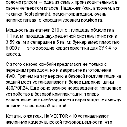
«прописку». Это машина с классической
однобарабанной молотилкой и 4-клавишным
соломотрясом — одна из самых производительных в
своем четвертом классе. Надежная (как, впрочем, вся
техника Rostselmash), ремонтопригодная, очень
неприхотливая, с хорошим уровнем комфорта.
Мощность двигателя 210 л. с.; площадь обмолота в 1,1
кв. м; площадь двухрешетной системы очистки в 3,59
кв. м и сепарации в 5 кв. м; бункер вместимостью 6
000 л — это хорошие характеристики для ЗУК 4-го
класса.
С этого сезона комбайн предлагают не только с
передним приводом, но и в варианте изготовление
4WD. Причем на эту версию в базовой комплектации
на задний мост устанавливают и более широкие
шины — 480/70R24. Еще одно важное нововведение:
прицепное устройство в базовой комплектации:
теперь совершенно нет необходимости перемещаться
между полями с навешенной жаткой.