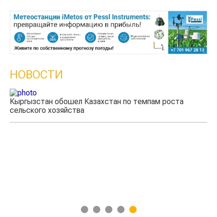
0 коментарии
НОВОСТИ
Кыргызстан обошел Казахстан по темпам роста
Ка
сельского хозяйства
эк