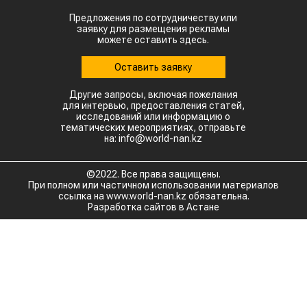
пять раз и импортировала 63,4 тыс. тонн.
Главной сенсацией отчетного периода стал
рынок Китая. Если в прошлом году отгрузки туда
полностью отсутствовали, то за пять месяцев
текущего года КНР выкупила сразу 14,2 тыс.
тонн казахстанской чечевицы.
Высокую динамику спроса показывают и другие
традиционные рынки: Афганистан — 4,9 тыс
тонн (рост в 11,7 раза) Азербайджан — 2 тыс
тонн (рост в 22,6 раза) Туркменистан — 1,1 тыс
тонн (рост в 3,6 раза) Таджикистан — 539,2
тонны (рост в 23,4 раза) Польша — 462 тонны
(рост в 21 раз).
Смотрите больше интересных агроновостей
Казахстана на нашем канале
telegram
, узнавайте
о важных событиях в
facebook
и
подписывайтесь на
youtube
канал и
instagram
.