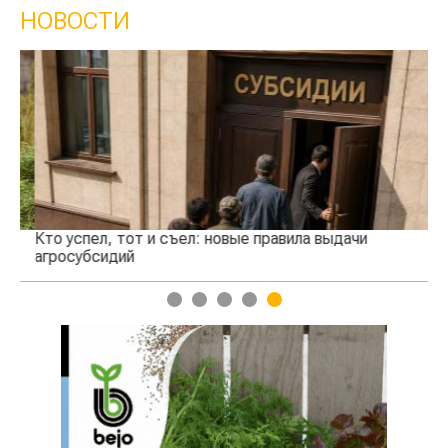
НОВОСТИ
Кто успел, тот и съел: новые правила выдачи
Каз
агросубсидий
про
1
2
3
4
5