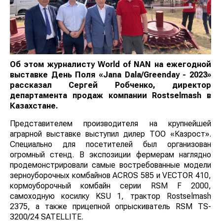
Об этом журналисту
World
of
NAN
на ежегодной
выставке День Поля «Jana Dala/Greenday - 2023»
рассказал Сергей Робченко, директор
департамента продаж компании Rostselmash в
Казахстане.
Представителем производителя на крупнейшей
аграрной выставке выступил дилер ТОО «Казрост».
Специально для посетителей был организован
огромный стенд. В экспозиции фермерам наглядно
продемонстрировали самые востребованные модели
зерноуборочных комбайнов ACROS 585 и VECTOR 410,
кормоуборочный комбайн серии RSM F 2000,
самоходную косилку KSU 1, трактор Rostselmash
2375, а также прицепной опрыскиватель RSM TS-
3200/24 SATELLITE.