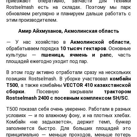
приезжают оперативно, запчасти для техники
Rostselmash есть на складах. Поэтому мы парк
обновляем регулярно и планируем дальше работать с
этим производителем.
Амир Айхмуханов, Акмолинская область
— У нас хозяйство в
Акмолинской области
,
обрабатываем порядка
10 тысяч гектаров
. Основные
культуры —
пшеница, ячмень и рапс
, часть
площадей ежегодно уходит под пар.
В этом году активно отработали сразу на нескольких
позициях Rostselmash. В уборке участвовал
комбайн
Т500
, а также комбайны
VECTOR 410 казахстанской
сборки
. Посевную закрывали
трактором
Rostselmash 2400 с посевным комплексом SH/SC
.
Т500 показал себя очень уверенно. Работали в разных
условиях — и по влажному фону, и на плотных хлебах.
Комбайн «не задыхается», держит темп, бункер
заполняется быстро. Для больших площадей это
принципиально — меньше проходов, меньше потерь