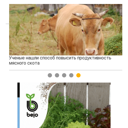
Ученые нашли способ повысить продуктивность
Жа
мясного скота
1
2
3
4
5