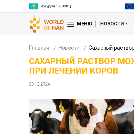
Ячмень 130000₸
Кукуруза 150000₸
Рис 300000₸
МЕНЮ
НОВОСТИ
Пшеница 3 класс 125000₸
Главная
Новости
Сахарный раствор
САХАРНЫЙ РАСТВОР М
ПРИ ЛЕЧЕНИИ КОРОВ
л, тот и съел:
Казахстанское
равила
сельхозсырье
используют для
23.12.2024
сидий
производства
авиатоплива