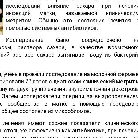
исследовали влияние сахара при лечени
инфекций матки, называемой клинически
метритом. Обычно это состояние лечится 
помощью системных антибиотиков.
Исследование было сосредоточено н
розы, раствора сахара, в качестве возможног
пкий раствор сахара вытягивает воду из бактерий
ы, ученые провели исследование на молочной ферм
егистрировали 77 коров с диагнозом клинически
и их в одну из двух групп лечения: внутриматочна
(антибиотик). Затем исследователи следили з
ли их микробные сообщества в матке с помощь
лучше понять общее состояние их микробиомов.
а лечения имеют схожие показатели клиническог
ь столь же эффективна как антибиотики, при лечени
строза не оказывает существенного влияния н