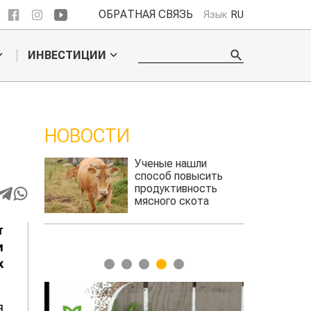
ОБРАТНАЯ СВЯЗЬ
Язык
RU
ИНВЕСТИЦИИ
НОВОСТИ
И
 обошел
Ученые нашли
льского
способ повысить
продуктивность
мясного скота
т
и
х
1
2
3
4
5
я