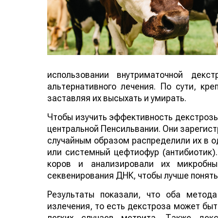
использовании внутриматочной декст
альтернативного лечения. По сути, кре
заставляя их высыхать и умирать.
Чтобы изучить эффективность декстроз
в центральной Пенсильвании. Они зар
метрит и случайным образом распределил
декстроза или системный цефтиофур 
выздоровлением коров и анализирова
передового секвенирования ДНК, чтобы 
Результаты показали, что оба метод
излечения, то есть декстроза может быт
легких случаев метрита. Также дек