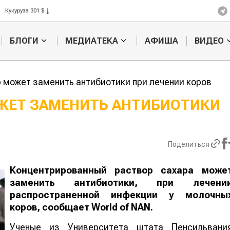
Ячмень 330 $
Кукуруза 301 $
Рис 408 $
БЛОГИ
МЕДИАТЕКА
АФИША
ВИДЕО
Пшеница 423 $
 может заменить антибиотики при лечении коров
ОЖЕТ ЗАМЕНИТЬ АНТИБИОТИК
Картофельные
Кыргызстан
войны: колорадского
Казахстан по темпам роста се
жука будут выжигать
хозяйства
Поделиться
лазером
Концентрированный раствор сахара може
заменить антибиотики, при лечени
распространенной инфекции у молочны
коров, сообщает World of NAN.
Ученые из Университета штата Пенсильвани