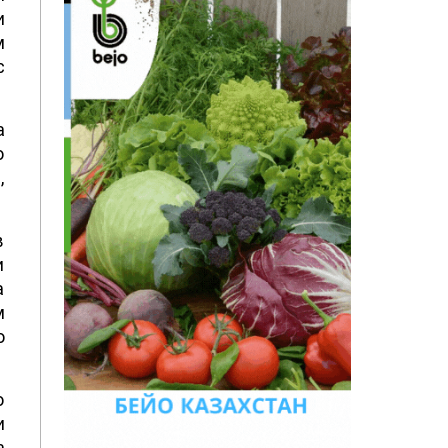
и
м
с
а
о
,
е
й
я
а
ю
о
и
а